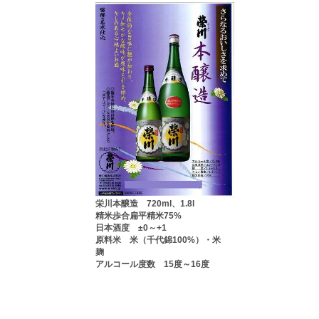
栄川本醸造 720ml、1.8l
精米歩合扁平精米75%
日本酒度 ±0～+1
原料米 米（千代錦100%）・米
麹
アルコール度数 15度～16度