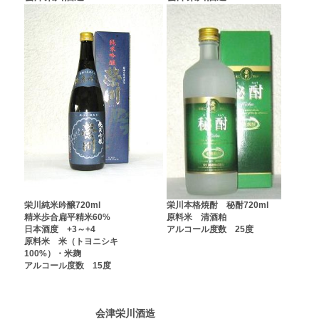
栄川純米吟醸720ml
栄川本格焼酎 秘酎720ml
精米歩合扁平精米60%
原料米 清酒粕
日本酒度 +3～+4
アルコール度数 25度
原料米 米（トヨニシキ
100%）・米麹
アルコール度数 15度
会津栄川酒造