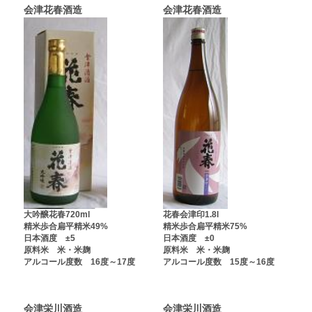
会津花春酒造
会津花春酒造
大吟醸花春720ml
花春会津印1.8l
精米歩合扁平精米49%
精米歩合扁平精米75%
日本酒度 ±5
日本酒度 ±0
原料米 米・米麹
原料米 米・米麹
アルコール度数 16度～17度
アルコール度数 15度～16度
会津栄川酒造
会津栄川酒造