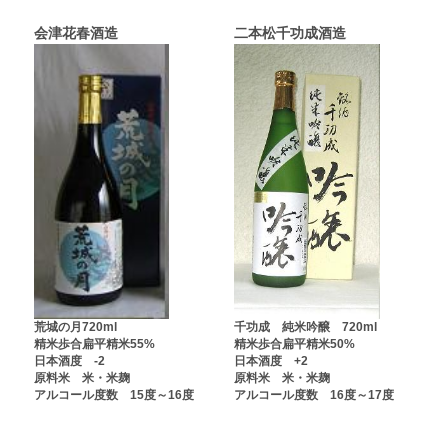
会津花春酒造
二本松千功成酒造
荒城の月720ml
千功成 純米吟醸 720ml
精米歩合扁平精米55%
精米歩合扁平精米50%
日本酒度 -2
日本酒度 +2
原料米 米・米麹
原料米 米・米麹
アルコール度数 15度～16度
アルコール度数 16度～17度