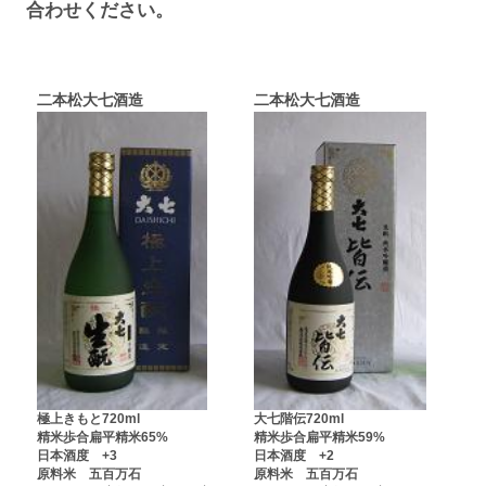
合わせください。
二本松大七酒造
二本松大七酒造
極上きもと720ml
大七階伝720ml
精米歩合扁平精米65%
精米歩合扁平精米59%
日本酒度 +3
日本酒度 +2
原料米 五百万石
原料米 五百万石