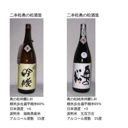
二本松奥の松酒造
二本松奥の松酒造
奥の松吟醸1.8l
奥の松純米吟醸1.8l
精米歩合扁平精米60%
精米歩合扁平精米65%
日本酒度 +4
日本酒度 +3
原料米 福島県産米
原料米 五百万石
アルコール度数 15度
アルコール度数 15度